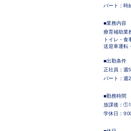
パート
：時給 
■業務内容
療育補助業
トイレ・食
送迎車運転
■出勤条件
正社員：
週
パート：週
■勤務時間
放課後：①10:
学休日：9:00