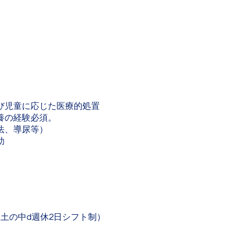
び児童に応じた医療的処置
養の経験必須。
法、導尿等）
助
土の中d週休2日シフト制）