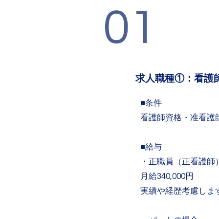
01
求人職種①：看護
■条件
​看護師資格・准看
■給与
・正職員（正看護師
月給340,000
円
実績や経歴考慮し
ま