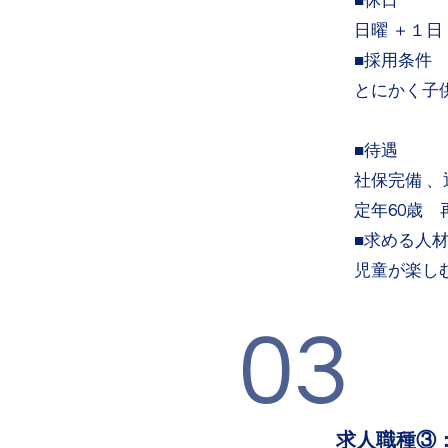
■休日
日曜 ＋１
■採用条件
とにかく子
■待遇
社保完備 
​定年60歳
■求める人材
児童が楽し
03
求人職種③：P