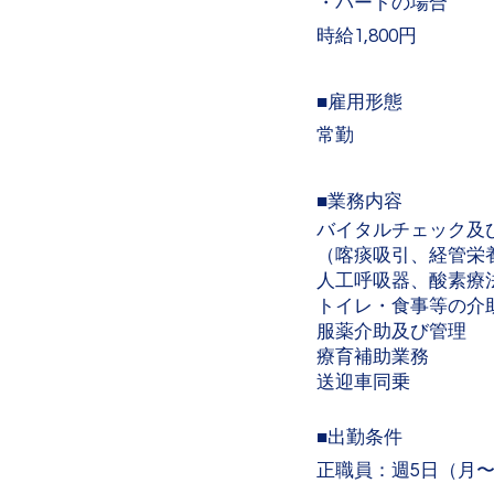
・パートの場合​
​時給1,800円
■雇用形態
常勤
■業務内容
バイタルチェック及
（喀痰吸引、経管栄
人工呼吸器、酸素療
トイレ・食事等の介
服薬介助及び管理
療育補助業務
送迎車同乗
■出勤条件​
正職員：週5日（月〜