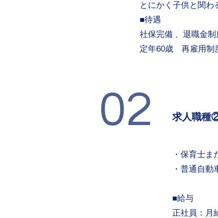
とにかく子供と関わ
■待遇
社保完備 、退職金制
​定年60歳 再雇用
02
求人職種
・保育士ま
・普通自動
■給与
正社員：月給27