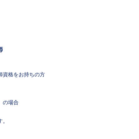
師
護師資格をお持ちの方
）の場合
す。