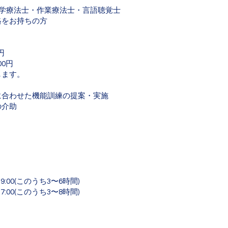
理学療法士・作業療法士・言語聴覚士
格をお持ちの方
円
00円
します。
に合わせた機能訓練の提案・実施
の介助
9:00(このうち3〜6時間)
7:00(このうち3〜8時間)