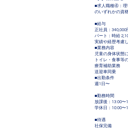
■求人職種④：
のいずれかの資
■給与
正社員：340,000
パート：時給 2,1
実績や経歴考慮
■業務内容
児童の身体状態
トイレ・食事等
療育補助業務
送迎車同乗
■出勤条件
週1日〜
■勤務時間
放課後：13:00〜1
学休日：10:00〜1
■待遇
社保完備