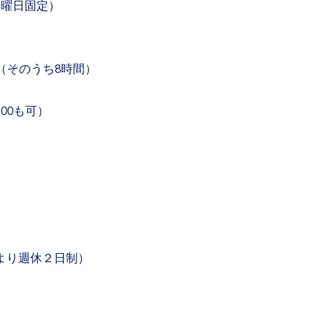
（曜日固定）
00（そのうち8時間）
:00も可）
より週休２日制）